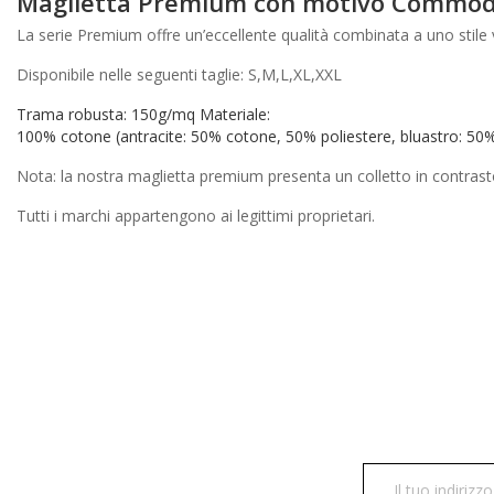
Maglietta Premium con motivo Commod
La serie Premium offre un’eccellente qualità combinata a uno stil
Disponibile nelle seguenti taglie: S,M,L,XL,XXL
Trama robusta: 150g/mq Materiale:
100% cotone (antracite: 50% cotone, 50% poliestere, bluastro: 50
Nota: la nostra maglietta premium presenta un colletto in contras
Tutti i marchi appartengono ai legittimi proprietari.