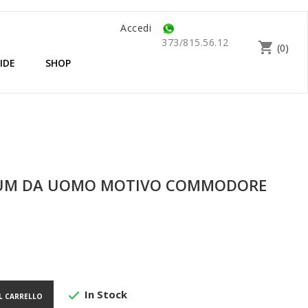
Accedi
373/815.56.12
shopping_cart
(0)
IDE
SHOP
IUM DA UOMO MOTIVO COMMODORE
In Stock

L CARRELLO