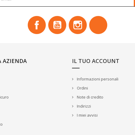
Facebook
YouTube
Instagram
TikTok
A AZIENDA
IL TUO ACCOUNT
Informazioni personali
Ordini
icuro
Note di credito
Indirizzi
I miei avvisi
to