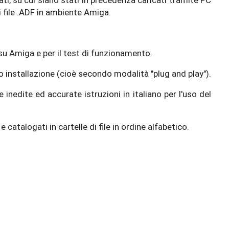
i, su cui siano stati in precedenza caricati tramite PC
 file .ADF in ambiente Amiga.
su Amiga e per il test di funzionamento.
installazione (cioè secondo modalità "plug and play").
inedite ed accurate istruzioni in italiano per l'uso del
atalogati in cartelle di file in ordine alfabetico.