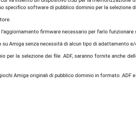
cui va inserito un dispositivo USB per la memorizzazione dat
o specifico software di pubblico dominio per la selezione di
tore.
er l'aggiornamento firmware necessario per farlo funzionare 
su Amiga senza necessità di alcun tipo di adattamento e/o 
 per la selezione dei file .ADF, saranno fornite anche delle 
chi Amiga originali di pubblico dominio in formato .ADF e e c