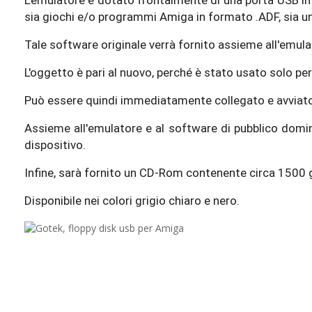
L'emulatore è dotato frontalmente di una porta USB in 
sia giochi e/o programmi Amiga in formato .ADF, sia un
Tale software originale verrà fornito assieme all'emula
L'oggetto è pari al nuovo, perché è stato usato solo p
Può essere quindi immediatamente collegato e avviato 
Assieme all'emulatore e al software di pubblico dominio
dispositivo.
Infine, sarà fornito un CD-Rom contenente circa 1500 gio
Disponibile nei colori grigio chiaro e nero.