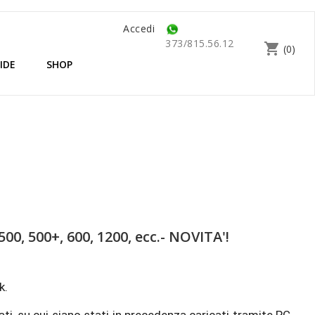
Accedi
373/815.56.12
shopping_cart
(0)
IDE
SHOP
0, 500+, 600, 1200, ecc.- NOVITA'!
k.