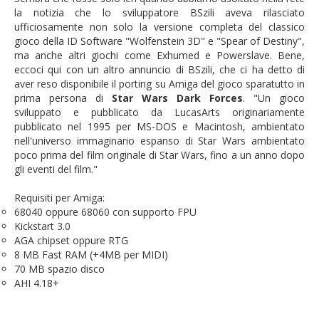
la notizia che lo sviluppatore BSzili aveva rilasciato
ufficiosamente non solo la versione completa del classico
gioco della ID Software "Wolfenstein 3D" e "Spear of Destiny",
ma anche altri giochi come Exhumed e Powerslave. Bene,
eccoci qui con un altro annuncio di BSzili, che ci ha detto di
aver reso disponibile il porting su Amiga del gioco sparatutto in
prima persona di
Star Wars Dark Forces
. "Un gioco
sviluppato e pubblicato da LucasArts originariamente
pubblicato nel 1995 per MS-DOS e Macintosh, ambientato
nell'universo immaginario espanso di Star Wars ambientato
poco prima del film originale di Star Wars, fino a un anno dopo
gli eventi del film."
Requisiti per Amiga:
68040 oppure 68060 con supporto FPU
Kickstart 3.0
AGA chipset oppure RTG
8 MB Fast RAM (+4MB per MIDI)
70 MB spazio disco
AHI 4.18+