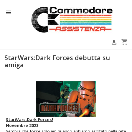

shopping_cart

StarWars:Dark Forces debutta su
amiga
StarWars:Dark Forces!
Novembre 2023
Sembra che fosse solo ieri quando abbiamo asoltato nella rete